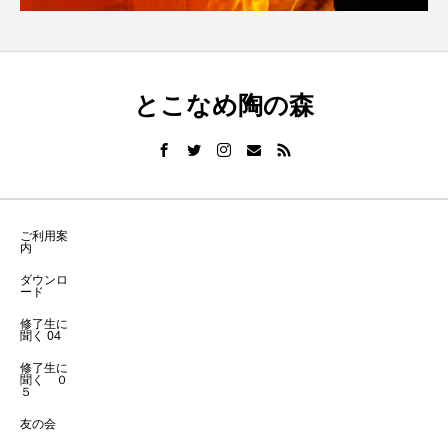
とこなめ陶の森
ご利用案
内
ダウンロ
ード
修了生に
聞く 04
修了生に
聞く ０
５
友の会