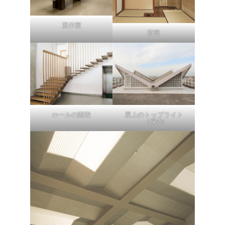
展示室
茶室
ホールの階段
屋上のトップライト
（採光
)