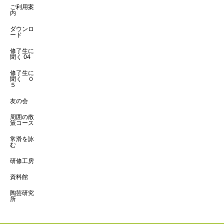
ご利用案
内
ダウンロ
ード
修了生に
聞く 04
修了生に
聞く ０
５
友の会
周囲の散
策コース
常滑を詠
む
研修工房
資料館
陶芸研究
所