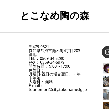
とこなめ陶の森
〒479-0821
愛知県常滑市瀬木町4丁目203
番地
TEL : 0569-34-5290
FAX : 0569-34-6979
開館時間： 9:00〜17:00
休館日：
月曜日(祝日の場合翌日）・年
末年始
入場料： 無料
E-mail :
tounomori@city.tokoname.lg.jp